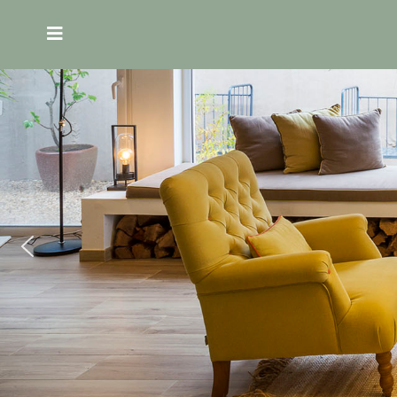
HOME
MENU
GUEST
HOUSE
HABITACIONES
COMIDA
REGIÓN
EXPERIENCIAS
RETIROS
SUSTENTABILIDAD
GALERÍA